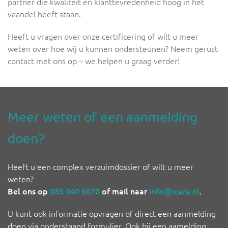
partner die kwaliteit en klanttevredenheid hoog in het
vaandel heeft staan.
Heeft u vragen over onze certificering of wilt u meer
weten over hoe wij u kunnen ondersteunen? Neem gerust
contact met ons op – we helpen u graag verder!
Meer weten of een aanmelding
doen?
Heeft u een complex verzuimdossier of wilt u meer
weten?
Bel ons op
085 040 6070
of mail naar
info@icara.nl
.
U kunt ook informatie opvragen of direct een aanmelding
doen via onderstaand formulier. Ook bij een aamelding