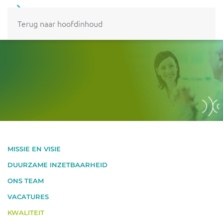
MENU
Terug naar hoofdinhoud
MISSIE EN VISIE
DUURZAME INZETBAARHEID
ONS TEAM
VACATURES
KWALITEIT