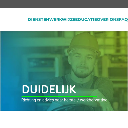
DIENSTEN
WERKWIJZE
EDUCATIE
OVER ONS
FAQ
D
U
I
D
E
L
I
J
K
Richting en advies naar herstel / werkhervatting