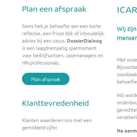
Plan een afspraak
ICAR
Soms heb je behoefte aan een korte
Wij zij
reflectie, een frisse blik of inhoudelijk
mensen 
advies bij een casus.
DossierDialoog
is een laagdrempelig sparmoment
voor bedrijfsartsen, casemanagers en
Met onze
HR‑professionals.
Bijvoorbe
noodzaak
Plan afspraak
behoefte 
Wij word
Klanttevredenheid
onderbou
gerechtel
verzeker
Klanten waarderen ons met een
gemiddeld cijfer
Na aanme