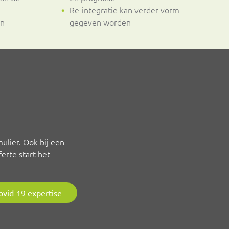
Re-integratie kan verder vorm
en
gegeven worden
ulier. Ook bij een
erte start het
ovid-19 expertise