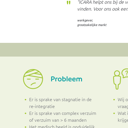
“ICARA helpt ons bij de v
vinden. Voor ons ook een
werkgever,
grootzakelijke markt
Er is sprake van stagnatie in de
Wij 
re-integratie
vraag
Er is sprake van complex verzuim
Wat 
of verzuim van > 6 maanden
krijg
Het medisch beeld is onduidelijk