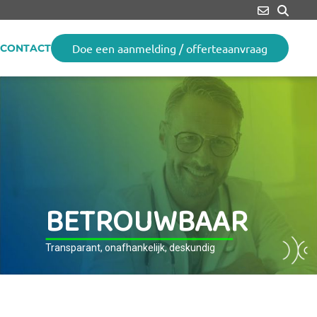
Doe een aanmelding / offerteaanvraag
CONTACT
B
E
T
R
O
U
W
B
A
A
R
Transparant, onafhankelijk, deskundig