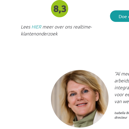
8,3
Doe 
Lees
HIER
meer over ons realtime-
klantenonderzoek
“Al mee
arbeids
integr
voor ee
van we
Isabella 
directeur