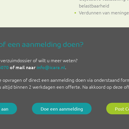
belastbaarheid
Verdunnen van mening
of een aanmelding doen?
verzuimdossier of wilt u meer weten?
6070
of mail naar
info@icara.nl
.
e opvragen of direct een aanmelding doen via onderstaand form
 altijd binnen 2 werkdagen een offerte. Na akkoord op deze off
 aan
Doe een aanmelding
Post C