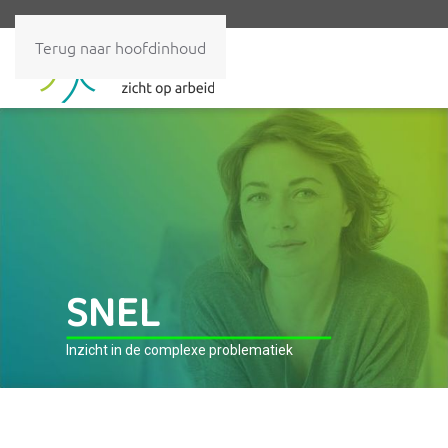
Terug naar hoofdinhoud
S
N
E
L
Inzicht in de complexe problematiek